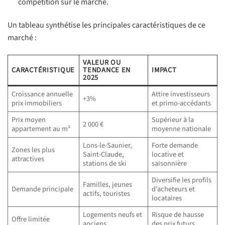
compétition sur le marché.
Un tableau synthétise les principales caractéristiques de ce
marché :
VALEUR OU
CARACTÉRISTIQUE
TENDANCE EN
IMPACT
2025
Croissance annuelle
Attire investisseurs
+3%
prix immobiliers
et primo-accédants
Prix moyen
Supérieur à la
2 000 €
appartement au m²
moyenne nationale
Lons-le-Saunier,
Forte demande
Zones les plus
Saint-Claude,
locative et
attractives
stations de ski
saisonnière
Diversifie les profils
Familles, jeunes
Demande principale
d’acheteurs et
actifs, touristes
locataires
Logements neufs et
Risque de hausse
Offre limitée
anciens
des prix futurs