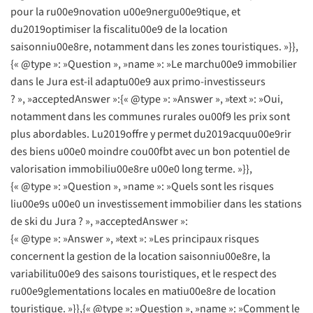
pour la ru00e9novation u00e9nergu00e9tique, et
du2019optimiser la fiscalitu00e9 de la location
saisonniu00e8re, notamment dans les zones touristiques. »}},
{« @type »: »Question », »name »: »Le marchu00e9 immobilier
dans le Jura est-il adaptu00e9 aux primo-investisseurs
? », »acceptedAnswer »:{« @type »: »Answer », »text »: »Oui,
notamment dans les communes rurales ou00f9 les prix sont
plus abordables. Lu2019offre y permet du2019acquu00e9rir
des biens u00e0 moindre cou00fbt avec un bon potentiel de
valorisation immobiliu00e8re u00e0 long terme. »}},
{« @type »: »Question », »name »: »Quels sont les risques
liu00e9s u00e0 un investissement immobilier dans les stations
de ski du Jura ? », »acceptedAnswer »:
{« @type »: »Answer », »text »: »Les principaux risques
concernent la gestion de la location saisonniu00e8re, la
variabilitu00e9 des saisons touristiques, et le respect des
ru00e9glementations locales en matiu00e8re de location
touristique. »}},{« @type »: »Question », »name »: »Comment le