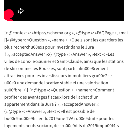
{« @context »: »https://schema.org », »@type »: »FAQPage », »mai
[{« @type »: »Question », »name »: »Quels sont les quartiers les
plus recherchu00e9s pour investir dans le Jura
? », »acceptedAnswer »:{« @type »: »Answer », »text »: »Les
villes de Lons-le-Saunier et Saint-Claude, ainsi que les stations
de ski comme Les Rousses, sont particuliu00e8rement
attractives pour les investisseurs immobiliers gru00e2ce
u00e0 une demande locative stable et une valorisation
su00fbre. »}},{« @type »: »Question », »name »: »Comment
profiter des avantages fiscaux lors de l’achat d’un
appartement dans le Jura ? », »acceptedAnswer »:
{« @type »: »Answer », »text »: »Il est possible de
bu00e9nu00e9ficier du2019une TVA ru00e9duite pour les
logements neufs sociaux, de cru00e9dits du2019impu00f4ts