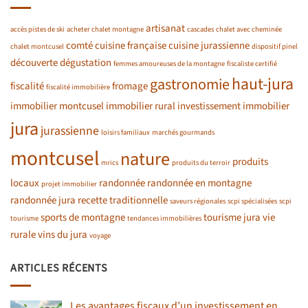
artisanat
accès pistes de ski
acheter chalet montagne
cascades
chalet avec cheminée
comté
cuisine française
cuisine jurassienne
chalet montcusel
dispositif pinel
découverte
dégustation
femmes amoureuses de la montagne
fiscaliste certifié
haut-jura
gastronomie
fiscalité
fromage
fiscalité immobilière
immobilier montcusel
immobilier rural
investissement immobilier
jura
jurassienne
loisirs familiaux
marchés gourmands
montcusel
nature
produits
mrics
produits du terroir
locaux
randonnée
randonnée en montagne
projet immobilier
randonnée jura
recette traditionnelle
saveurs régionales
scpi spécialisées
scpi
sports de montagne
tourisme jura
vie
tourisme
tendances immobilières
rurale
vins du jura
voyage
ARTICLES RÉCENTS
Les avantages fiscaux d’un investissement en