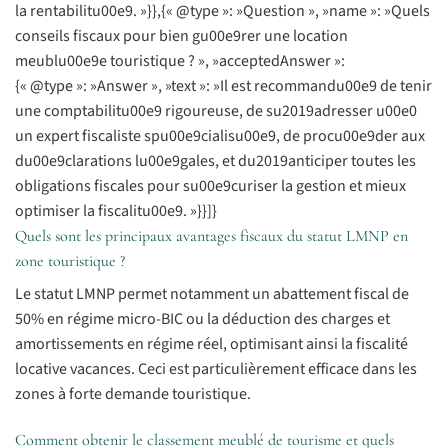
la rentabilitu00e9. »}},{« @type »: »Question », »name »: »Quels
conseils fiscaux pour bien gu00e9rer une location
meublu00e9e touristique ? », »acceptedAnswer »:
{« @type »: »Answer », »text »: »Il est recommandu00e9 de tenir
une comptabilitu00e9 rigoureuse, de su2019adresser u00e0
un expert fiscaliste spu00e9cialisu00e9, de procu00e9der aux
du00e9clarations lu00e9gales, et du2019anticiper toutes les
obligations fiscales pour su00e9curiser la gestion et mieux
optimiser la fiscalitu00e9. »}}]}
Quels sont les principaux avantages fiscaux du statut LMNP en
zone touristique ?
Le statut LMNP permet notamment un abattement fiscal de
50% en régime micro-BIC ou la déduction des charges et
amortissements en régime réel, optimisant ainsi la fiscalité
locative vacances. Ceci est particulièrement efficace dans les
zones à forte demande touristique.
Comment obtenir le classement meublé de tourisme et quels