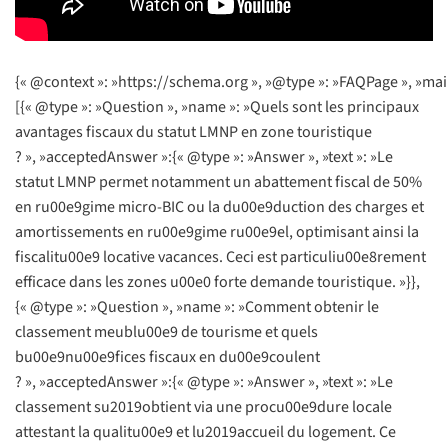
{« @context »: »https://schema.org », »@type »: »FAQPage », »mai
[{« @type »: »Question », »name »: »Quels sont les principaux
avantages fiscaux du statut LMNP en zone touristique
? », »acceptedAnswer »:{« @type »: »Answer », »text »: »Le
statut LMNP permet notamment un abattement fiscal de 50%
en ru00e9gime micro-BIC ou la du00e9duction des charges et
amortissements en ru00e9gime ru00e9el, optimisant ainsi la
fiscalitu00e9 locative vacances. Ceci est particuliu00e8rement
efficace dans les zones u00e0 forte demande touristique. »}},
{« @type »: »Question », »name »: »Comment obtenir le
classement meublu00e9 de tourisme et quels
bu00e9nu00e9fices fiscaux en du00e9coulent
? », »acceptedAnswer »:{« @type »: »Answer », »text »: »Le
classement su2019obtient via une procu00e9dure locale
attestant la qualitu00e9 et lu2019accueil du logement. Ce