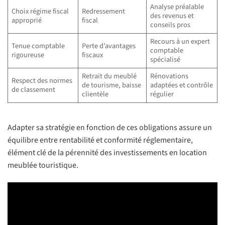
Analyse préalable
Choix régime fiscal
Redressement
des revenus et
approprié
fiscal
conseils pros
Recours à un expert
Tenue comptable
Perte d’avantages
comptable
rigoureuse
fiscaux
spécialisé
Retrait du meublé
Rénovations
Respect des normes
de tourisme, baisse
adaptées et contrôle
de classement
clientèle
régulier
Adapter sa stratégie en fonction de ces obligations assure un
équilibre entre rentabilité et conformité réglementaire,
élément clé de la pérennité des investissements en location
meublée touristique.