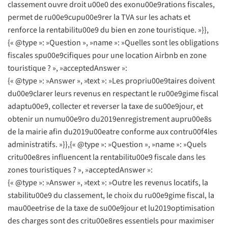
classement ouvre droit u00e0 des exonu00e9rations fiscales,
permet de ru00e9cupu00e9rer la TVA sur les achats et
renforce la rentabilitu00e9 du bien en zone touristique. »}},
{« @type »: »Question », »name »: »Quelles sont les obligations
fiscales spu00e9cifiques pour une location Airbnb en zone
touristique ? », »acceptedAnswer »:
{« @type »: »Answer », »text »: »Les propriu00e9taires doivent
du00e9clarer leurs revenus en respectant le ru00e9gime fiscal
adaptu00e9, collecter et reverser la taxe de su00e9jour, et
obtenir un numu00e9ro du2019enregistrement aupru00e8s
de la mairie afin du2019u00eatre conforme aux contru00f4les
administratifs. »}},{« @type »: »Question », »name »: »Quels
critu00e8res influencent la rentabilitu00e9 fiscale dans les
zones touristiques ? », »acceptedAnswer »:
{« @type »: »Answer », »text »: »Outre les revenus locatifs, la
stabilitu00e9 du classement, le choix du ru00e9gime fiscal, la
mau00eetrise de la taxe de su00e9jour et lu2019optimisation
des charges sont des critu00e8res essentiels pour maximiser