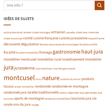
IDÉES DE SUJETS
artisanat
accès pistes de ski
acheter chalet montagne
cascades
chalet avec cheminée
comté
cuisine française
cuisine jurassienne
chalet montcusel
dispositif pinel
découverte
dégustation
femmes amoureuses de la montagne
fiscaliste certifié
haut-jura
gastronomie
fiscalité
fromage
fiscalité immobilière
immobilier montcusel
immobilier rural
investissement immobilier
jura
jurassienne
loisirs familiaux
marchés gourmands
montcusel
nature
produits
mrics
produits du terroir
locaux
randonnée
randonnée en montagne
projet immobilier
randonnée jura
recette traditionnelle
saveurs régionales
scpi spécialisées
scpi
sports de montagne
tourisme jura
vie
tourisme
tendances immobilières
rurale
vins du jura
voyage