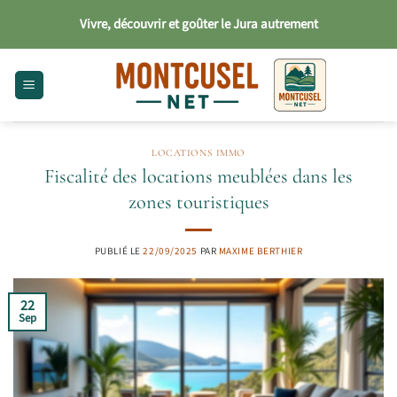
Passer
Vivre, découvrir et goûter le Jura autrement
au
contenu
LOCATIONS IMMO
Fiscalité des locations meublées dans les
zones touristiques
PUBLIÉ LE
22/09/2025
PAR
MAXIME BERTHIER
22
Sep