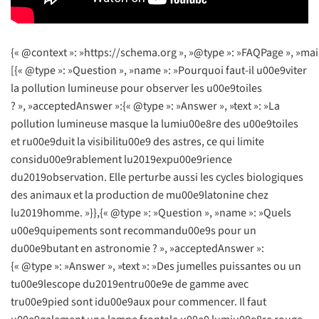
{« @context »: »https://schema.org », »@type »: »FAQPage », »mai
[{« @type »: »Question », »name »: »Pourquoi faut-il u00e9viter
la pollution lumineuse pour observer les u00e9toiles
? », »acceptedAnswer »:{« @type »: »Answer », »text »: »La
pollution lumineuse masque la lumiu00e8re des u00e9toiles
et ru00e9duit la visibilitu00e9 des astres, ce qui limite
considu00e9rablement lu2019expu00e9rience
du2019observation. Elle perturbe aussi les cycles biologiques
des animaux et la production de mu00e9latonine chez
lu2019homme. »}},{« @type »: »Question », »name »: »Quels
u00e9quipements sont recommandu00e9s pour un
du00e9butant en astronomie ? », »acceptedAnswer »:
{« @type »: »Answer », »text »: »Des jumelles puissantes ou un
tu00e9lescope du2019entru00e9e de gamme avec
tru00e9pied sont idu00e9aux pour commencer. Il faut