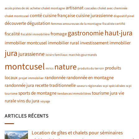
artisanat
accès pistes de ski
acheter chalet montagne
cascades
chalet avec cheminée
comté
cuisine française
cuisine jurassienne
chalet montcusel
dispositif pinel
découverte
dégustation
femmes amoureuses de la montagne
fiscaliste certifié
haut-jura
gastronomie
fiscalité
fromage
fiscalité immobilière
immobilier montcusel
immobilier rural
investissement immobilier
jura
jurassienne
loisirs familiaux
marchés gourmands
montcusel
nature
produits
mrics
produits du terroir
locaux
randonnée
randonnée en montagne
projet immobilier
randonnée jura
recette traditionnelle
saveurs régionales
scpi spécialisées
scpi
sports de montagne
tourisme jura
vie
tourisme
tendances immobilières
rurale
vins du jura
voyage
ARTICLES RÉCENTS
Location de gîtes et chalets pour séminaires