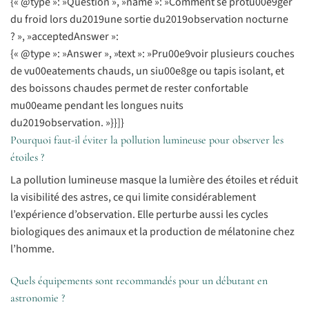
{« @type »: »Question », »name »: »Comment se protu00e9ger
du froid lors du2019une sortie du2019observation nocturne
? », »acceptedAnswer »:
{« @type »: »Answer », »text »: »Pru00e9voir plusieurs couches
de vu00eatements chauds, un siu00e8ge ou tapis isolant, et
des boissons chaudes permet de rester confortable
mu00eame pendant les longues nuits
du2019observation. »}}]}
Pourquoi faut-il éviter la pollution lumineuse pour observer les
étoiles ?
La pollution lumineuse masque la lumière des étoiles et réduit
la visibilité des astres, ce qui limite considérablement
l’expérience d’observation. Elle perturbe aussi les cycles
biologiques des animaux et la production de mélatonine chez
l’homme.
Quels équipements sont recommandés pour un débutant en
astronomie ?