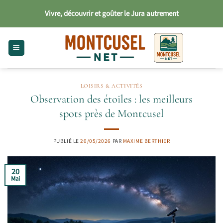
Passer
Vivre, découvrir et goûter le Jura autrement
au
contenu
LOISIRS & ACTIVITÉS
Observation des étoiles : les meilleurs
spots près de Montcusel
PUBLIÉ LE
20/05/2026
PAR
MAXIME BERTHIER
20
Mai