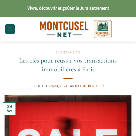
Passer
Vivre, découvrir et goûter le Jura autrement
au
contenu
BLOG
,
MAISON
Les clés pour réussir vos transactions
immobilières à Paris
PUBLIÉ LE
29/04/2024
PAR
MAXIME BERTHIER
29
Avr