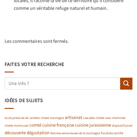
locales, il raconte la vie de ce territoire qu’il considère
comme un véritable refuge naturel et humain.
Les commentaires sont fermés.
FAITES VOTRE RECHERCHE
IDÉES DE SUJETS
artisanat
accès pistes de ski
acheter chalet montagne
cascades
chalet avec cheminée
comté
cuisine française
cuisine jurassienne
chalet montcusel
dispositif pinel
découverte
dégustation
femmes amoureuses de la montagne
fiscaliste certifié