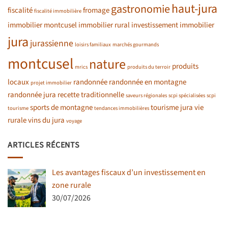
haut-jura
gastronomie
fiscalité
fromage
fiscalité immobilière
immobilier montcusel
immobilier rural
investissement immobilier
jura
jurassienne
loisirs familiaux
marchés gourmands
montcusel
nature
produits
mrics
produits du terroir
locaux
randonnée
randonnée en montagne
projet immobilier
randonnée jura
recette traditionnelle
saveurs régionales
scpi spécialisées
scpi
sports de montagne
tourisme jura
vie
tourisme
tendances immobilières
rurale
vins du jura
voyage
ARTICLES RÉCENTS
Les avantages fiscaux d’un investissement en
zone rurale
30/07/2026