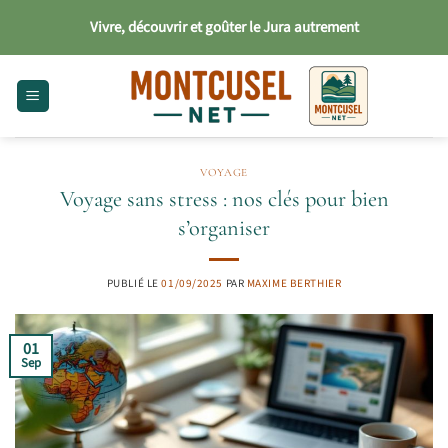
Passer
Vivre, découvrir et goûter le Jura autrement
au
contenu
VOYAGE
Voyage sans stress : nos clés pour bien
s’organiser
PUBLIÉ LE
01/09/2025
PAR
MAXIME BERTHIER
01
Sep