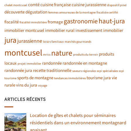
comté
cuisine française
cuisine jurassienne
chalet montcusel
dispositif pinel
découverte
dégustation
femmes amoureuses de la montagne
fiscaliste certifié
haut-jura
gastronomie
fiscalité
fromage
fiscalité immobilière
immobilier montcusel
immobilier rural
investissement immobilier
jura
jurassienne
loisirs familiaux
marchés gourmands
montcusel
nature
produits
mrics
produits du terroir
locaux
randonnée
randonnée en montagne
projet immobilier
randonnée jura
recette traditionnelle
saveurs régionales
scpi spécialisées
scpi
sports de montagne
tourisme jura
vie
tourisme
tendances immobilières
rurale
vins du jura
voyage
ARTICLES RÉCENTS
Location de gîtes et chalets pour séminaires
résidentiels dans un environnement montagnard
apaisant