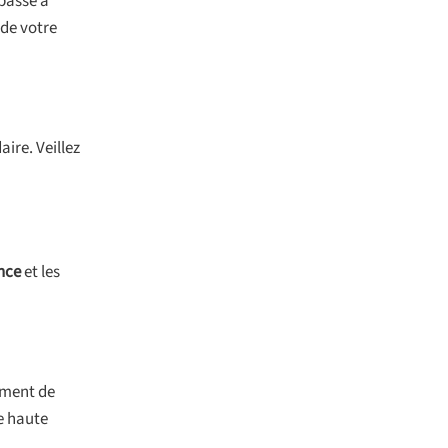
passe à
 de votre
ire. Veillez
nce
et les
ement de
e haute