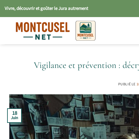
Passer
Vivre, découvrir et goûter le Jura autrement
au
contenu
Vigilance et prévention : décr
PUBLIÉ LE
1
18
Juin