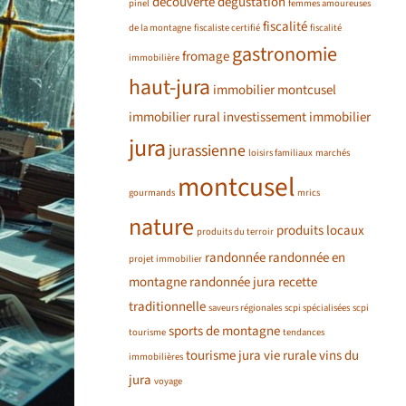
découverte
dégustation
pinel
femmes amoureuses
fiscalité
de la montagne
fiscaliste certifié
fiscalité
gastronomie
fromage
immobilière
haut-jura
immobilier montcusel
immobilier rural
investissement immobilier
jura
jurassienne
loisirs familiaux
marchés
montcusel
gourmands
mrics
nature
produits locaux
produits du terroir
randonnée
randonnée en
projet immobilier
montagne
randonnée jura
recette
traditionnelle
saveurs régionales
scpi spécialisées
scpi
sports de montagne
tourisme
tendances
tourisme jura
vie rurale
vins du
immobilières
jura
voyage