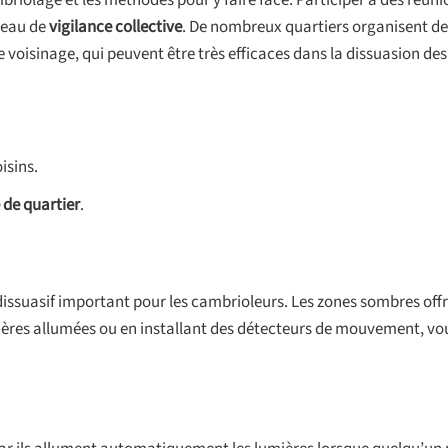
briolage et les méthodes pour y faire face. Participer à des réuni
éseau de
vigilance collective
. De nombreux quartiers organisent de
voisinage, qui peuvent être très efficaces dans la dissuasion des
isins.
 de quartier
.
dissuasif important pour les cambrioleurs. Les zones sombres off
mières allumées ou en installant des détecteurs de mouvement, v