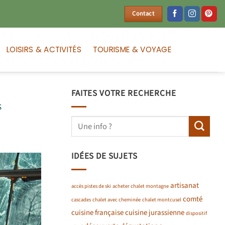
Contact
LOISIRS & ACTIVITÉS
TOURISME & VOYAGE
FAITES VOTRE RECHERCHE
s
IDÉES DE SUJETS
artisanat
accès pistes de ski
acheter chalet montagne
comté
cascades
chalet avec cheminée
chalet montcusel
cuisine française
cuisine jurassienne
dispositif