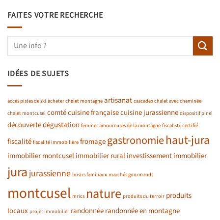
FAITES VOTRE RECHERCHE
IDÉES DE SUJETS
artisanat
accès pistes de ski
acheter chalet montagne
cascades
chalet avec cheminée
comté
cuisine française
cuisine jurassienne
chalet montcusel
dispositif pinel
découverte
dégustation
femmes amoureuses de la montagne
fiscaliste certifié
haut-jura
gastronomie
fiscalité
fromage
fiscalité immobilière
immobilier montcusel
immobilier rural
investissement immobilier
jura
jurassienne
loisirs familiaux
marchés gourmands
montcusel
nature
produits
mrics
produits du terroir
locaux
randonnée
randonnée en montagne
projet immobilier