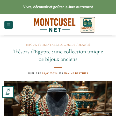
Passer
Vivre, découvrir et goûter le Jura autrement
au
contenu
BIJOUX ET MONTRES
,
BLOG
,
MODE / BEAUTÉ
Trésors d’Égypte : une collection unique
de bijoux anciens
PUBLIÉ LE
19/01/2024
PAR
MAXIME BERTHIER
19
Jan