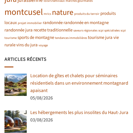
jurassienne
loisirs familiaux
marchés gourmands
montcusel
nature
produits
mrics
produits du terroir
locaux
randonnée
randonnée en montagne
projet immobilier
randonnée jura
recette traditionnelle
saveurs régionales
scpi spécialisées
scpi
sports de montagne
tourisme jura
vie
tourisme
tendances immobilières
rurale
vins du jura
voyage
ARTICLES RÉCENTS
Location de gîtes et chalets pour séminaires
résidentiels dans un environnement montagnard
apaisant
05/08/2026
Les hébergements les plus insolites du Haut-Jura
03/08/2026