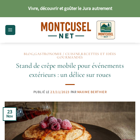
Passer
Vivre, découvrir et goûter le Jura autrement
au
contenu
BLOG
,
GASTRONOMIE / CUISINE
,
RECETTES ET IDÉES
GOURMANDES
Stand de crêpe mobile pour événements
extérieurs : un délice sur roues
PUBLIÉ LE
23/11/2023
PAR
MAXIME BERTHIER
23
Nov