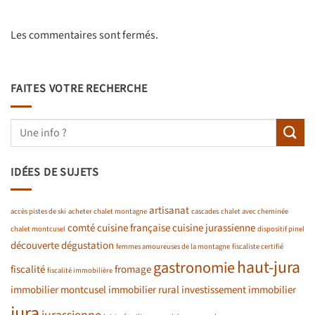
Les commentaires sont fermés.
FAITES VOTRE RECHERCHE
IDÉES DE SUJETS
artisanat
accès pistes de ski
acheter chalet montagne
cascades
chalet avec cheminée
comté
cuisine française
cuisine jurassienne
chalet montcusel
dispositif pinel
découverte
dégustation
femmes amoureuses de la montagne
fiscaliste certifié
haut-jura
gastronomie
fiscalité
fromage
fiscalité immobilière
immobilier montcusel
immobilier rural
investissement immobilier
jura