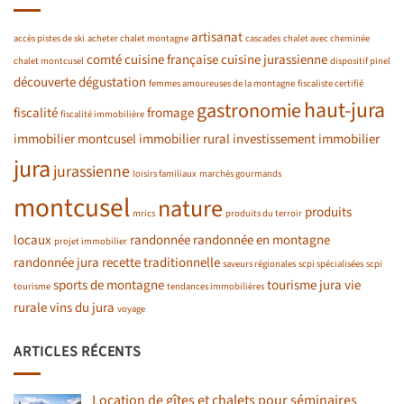
artisanat
accès pistes de ski
acheter chalet montagne
cascades
chalet avec cheminée
comté
cuisine française
cuisine jurassienne
chalet montcusel
dispositif pinel
découverte
dégustation
femmes amoureuses de la montagne
fiscaliste certifié
haut-jura
gastronomie
fiscalité
fromage
fiscalité immobilière
immobilier montcusel
immobilier rural
investissement immobilier
jura
jurassienne
loisirs familiaux
marchés gourmands
montcusel
nature
produits
mrics
produits du terroir
locaux
randonnée
randonnée en montagne
projet immobilier
randonnée jura
recette traditionnelle
saveurs régionales
scpi spécialisées
scpi
sports de montagne
tourisme jura
vie
tourisme
tendances immobilières
rurale
vins du jura
voyage
ARTICLES RÉCENTS
Location de gîtes et chalets pour séminaires