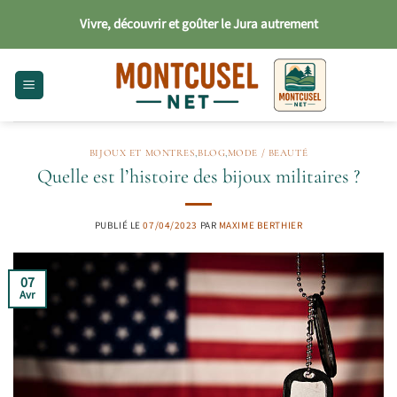
Passer
Vivre, découvrir et goûter le Jura autrement
au
contenu
BIJOUX ET MONTRES
,
BLOG
,
MODE / BEAUTÉ
Quelle est l’histoire des bijoux militaires ?
PUBLIÉ LE
07/04/2023
PAR
MAXIME BERTHIER
07
Avr