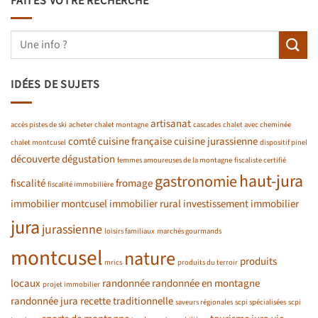
FAITES VOTRE RECHERCHE
IDÉES DE SUJETS
artisanat
accès pistes de ski
acheter chalet montagne
cascades
chalet avec cheminée
comté
cuisine française
cuisine jurassienne
chalet montcusel
dispositif pinel
découverte
dégustation
femmes amoureuses de la montagne
fiscaliste certifié
haut-jura
gastronomie
fiscalité
fromage
fiscalité immobilière
immobilier montcusel
immobilier rural
investissement immobilier
jura
jurassienne
loisirs familiaux
marchés gourmands
montcusel
nature
produits
mrics
produits du terroir
locaux
randonnée
randonnée en montagne
projet immobilier
randonnée jura
recette traditionnelle
saveurs régionales
scpi spécialisées
scpi