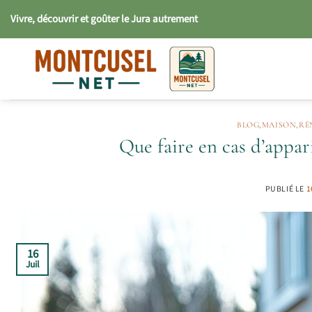
Passer
Vivre, découvrir et goûter le Jura autrement
au
contenu
BLOG
,
MAISON
,
RÉ
Que faire en cas d’appar
PUBLIÉ LE
1
16
Juil