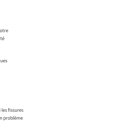
votre
ité
nues
les fissures
 un problème