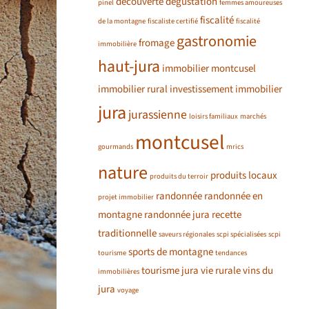
découverte
dégustation
pinel
femmes amoureuses
fiscalité
de la montagne
fiscaliste certifié
fiscalité
gastronomie
fromage
immobilière
haut-jura
immobilier montcusel
immobilier rural
investissement immobilier
jura
jurassienne
loisirs familiaux
marchés
montcusel
gourmands
mrics
nature
produits locaux
produits du terroir
randonnée
randonnée en
projet immobilier
montagne
randonnée jura
recette
traditionnelle
saveurs régionales
scpi spécialisées
scpi
sports de montagne
tourisme
tendances
tourisme jura
vie rurale
vins du
immobilières
jura
voyage