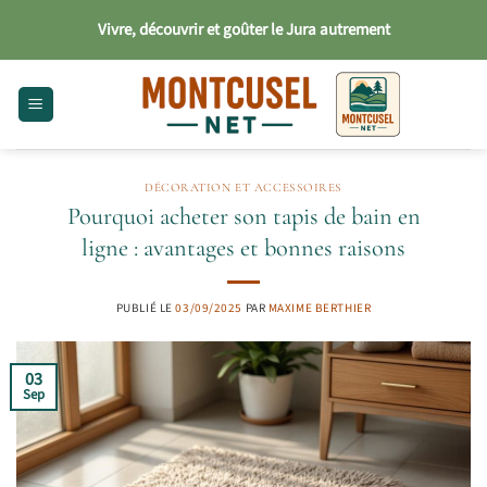
Passer
Vivre, découvrir et goûter le Jura autrement
au
contenu
DÉCORATION ET ACCESSOIRES
Pourquoi acheter son tapis de bain en
ligne : avantages et bonnes raisons
PUBLIÉ LE
03/09/2025
PAR
MAXIME BERTHIER
03
Sep