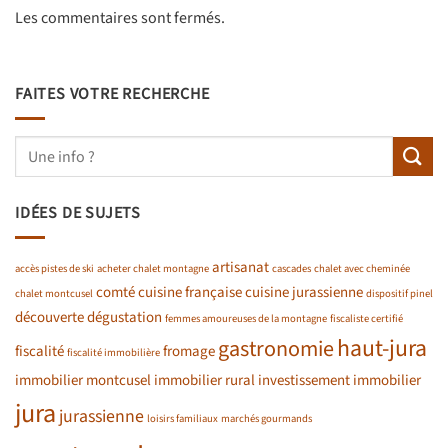
Les commentaires sont fermés.
FAITES VOTRE RECHERCHE
IDÉES DE SUJETS
artisanat
accès pistes de ski
acheter chalet montagne
cascades
chalet avec cheminée
comté
cuisine française
cuisine jurassienne
chalet montcusel
dispositif pinel
découverte
dégustation
femmes amoureuses de la montagne
fiscaliste certifié
haut-jura
gastronomie
fiscalité
fromage
fiscalité immobilière
immobilier montcusel
immobilier rural
investissement immobilier
jura
jurassienne
loisirs familiaux
marchés gourmands