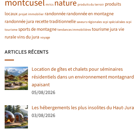
montcusel
nature
produits
mrics
produits du terroir
locaux
randonnée
randonnée en montagne
projet immobilier
randonnée jura
recette traditionnelle
saveurs régionales
scpi spécialisées
scpi
sports de montagne
tourisme jura
vie
tourisme
tendances immobilières
rurale
vins du jura
voyage
ARTICLES RÉCENTS
Location de gîtes et chalets pour séminaires
résidentiels dans un environnement montagnard
apaisant
05/08/2026
Les hébergements les plus insolites du Haut-Jura
03/08/2026