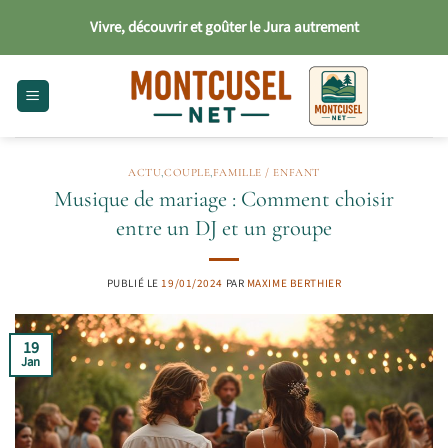
Passer
Vivre, découvrir et goûter le Jura autrement
au
contenu
ACTU
,
COUPLE
,
FAMILLE / ENFANT
Musique de mariage : Comment choisir
entre un DJ et un groupe
PUBLIÉ LE
19/01/2024
PAR
MAXIME BERTHIER
19
Jan