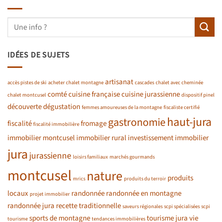
IDÉES DE SUJETS
artisanat
accès pistes de ski
acheter chalet montagne
cascades
chalet avec cheminée
comté
cuisine française
cuisine jurassienne
chalet montcusel
dispositif pinel
découverte
dégustation
femmes amoureuses de la montagne
fiscaliste certifié
haut-jura
gastronomie
fiscalité
fromage
fiscalité immobilière
immobilier montcusel
immobilier rural
investissement immobilier
jura
jurassienne
loisirs familiaux
marchés gourmands
montcusel
nature
produits
mrics
produits du terroir
locaux
randonnée
randonnée en montagne
projet immobilier
randonnée jura
recette traditionnelle
saveurs régionales
scpi spécialisées
scpi
sports de montagne
tourisme jura
vie
tourisme
tendances immobilières