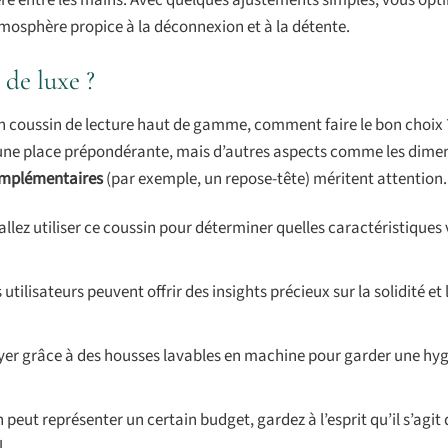
féré entre les mains. Avec quelques ajustements simples, vous opt
mosphère propice à la déconnexion et à la détente.
de luxe ?
un coussin de lecture haut de gamme, comment faire le bon choix
ûr une place prépondérante, mais d’autres aspects comme les dimen
omplémentaires
(par exemple, un repose-tête) méritent attention.
allez utiliser ce coussin pour déterminer quelles caractéristiques
tilisateurs peuvent offrir des insights précieux sur la solidité et l
oyer grâce à des housses lavables en machine pour garder une hy
peut représenter un certain budget, gardez à l’esprit qu’il s’agit
.