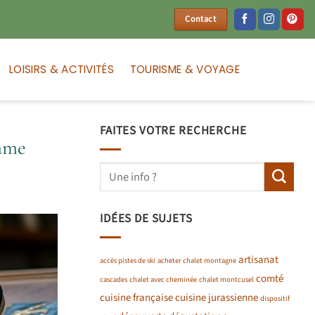
Contact
LOISIRS & ACTIVITÉS
TOURISME & VOYAGE
FAITES VOTRE RECHERCHE
amme
IDÉES DE SUJETS
artisanat
accès pistes de ski
acheter chalet montagne
comté
cascades
chalet avec cheminée
chalet montcusel
cuisine française
cuisine jurassienne
dispositif