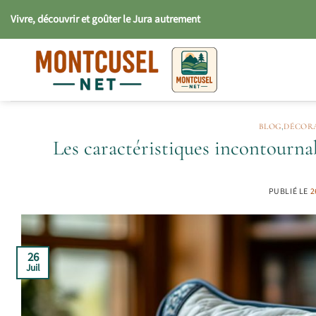
Passer
Vivre, découvrir et goûter le Jura autrement
au
contenu
BLOG
,
DÉCORA
Les caractéristiques incontourna
PUBLIÉ LE
2
26
Juil