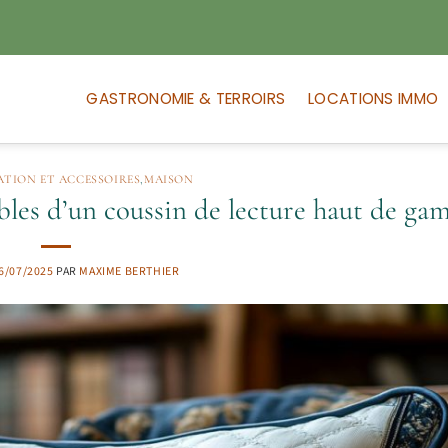
GASTRONOMIE & TERROIRS
LOCATIONS IMMO
TION ET ACCESSOIRES
,
MAISON
bles d’un coussin de lecture haut de g
6/07/2025
PAR
MAXIME BERTHIER