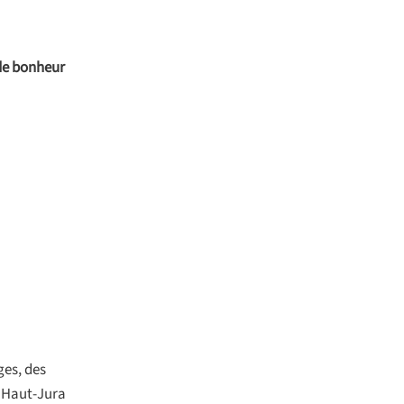
de bonheur
ges, des
u Haut-Jura