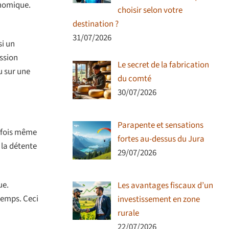
onomique.
choisir selon votre
destination ?
31/07/2026
si un
ssion
Le secret de la fabrication
u sur une
du comté
30/07/2026
Parapente et sensations
arfois même
fortes au-dessus du Jura
 la détente
29/07/2026
ue.
Les avantages fiscaux d’un
temps. Ceci
investissement en zone
rurale
22/07/2026