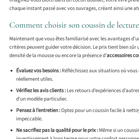
Imaginez-vous blotti dans un cocon douillet, votre livre pré
chaque instant passé avec vos ouvrages, créant ainsi une at
Comment choisir son coussin de lecture 
Maintenant que vous êtes familiarisé avec les avantages d’
critères peuvent guider votre décision. Le prix tient bien s
densité de la mousse ou encore la présence d’
accessoires c
Évaluez vos besoins :
Réfléchissez aux situations où vous 
réellement utiles.
Vérifiez les avis clients :
Les retours d’expériences d’autres u
d’un modèle particulier.
Pensez à l’entretien :
Optez pour un coussin facile à nett
impeccable.
Ne sacrifiez pas la qualité pour le prix :
Même si un coussin 
investissement à long terme pour votre confort personnel