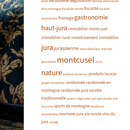
découverte
dégustation
pinel
femmes amoureuses
fiscalité
de la montagne
fiscaliste certifié
fiscalité
gastronomie
fromage
immobilière
haut-jura
immobilier montcusel
immobilier rural
investissement immobilier
jura
jurassienne
loisirs familiaux
marchés
montcusel
gourmands
mrics
nature
produits locaux
produits du terroir
randonnée
randonnée en
projet immobilier
montagne
randonnée jura
recette
traditionnelle
saveurs régionales
scpi spécialisées
scpi
sports de montagne
tourisme
tendances
tourisme jura
vie rurale
vins du
immobilières
jura
voyage