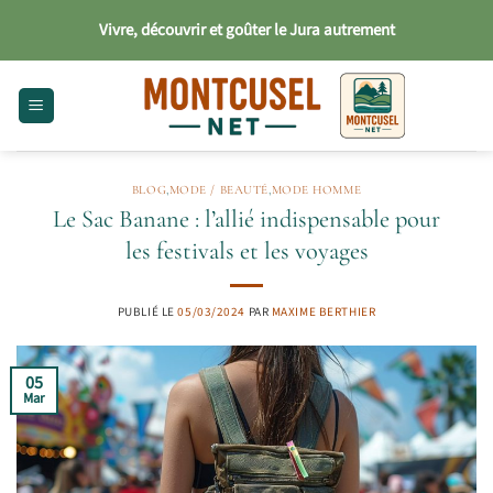
Passer
Vivre, découvrir et goûter le Jura autrement
au
contenu
BLOG
,
MODE / BEAUTÉ
,
MODE HOMME
Le Sac Banane : l’allié indispensable pour
les festivals et les voyages
PUBLIÉ LE
05/03/2024
PAR
MAXIME BERTHIER
05
Mar