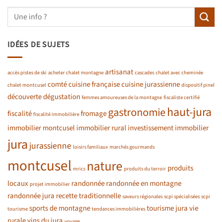
IDÉES DE SUJETS
artisanat
accès pistes de ski
acheter chalet montagne
cascades
chalet avec cheminée
comté
cuisine française
cuisine jurassienne
chalet montcusel
dispositif pinel
découverte
dégustation
femmes amoureuses de la montagne
fiscaliste certifié
haut-jura
gastronomie
fiscalité
fromage
fiscalité immobilière
immobilier montcusel
immobilier rural
investissement immobilier
jura
jurassienne
loisirs familiaux
marchés gourmands
montcusel
nature
produits
mrics
produits du terroir
locaux
randonnée
randonnée en montagne
projet immobilier
randonnée jura
recette traditionnelle
saveurs régionales
scpi spécialisées
scpi
sports de montagne
tourisme jura
vie
tourisme
tendances immobilières
rurale
vins du jura
voyage