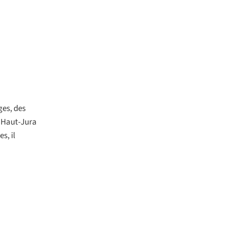
ges, des
u Haut-Jura
s, il