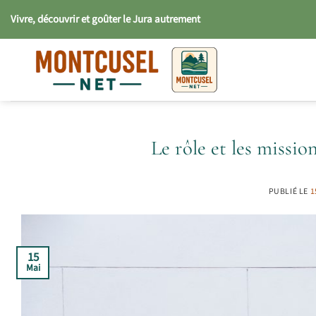
Passer
Vivre, découvrir et goûter le Jura autrement
au
contenu
Le rôle et les missi
PUBLIÉ LE
1
15
Mai