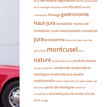
découverte
dégustation
pinel
femmes amoureuses
fiscalité
de la montagne
fiscaliste certifié
fiscalité
gastronomie
fromage
immobilière
haut-jura
immobilier montcusel
immobilier rural
investissement immobilier
jura
jurassienne
loisirs familiaux
marchés
montcusel
gourmands
mrics
nature
produits locaux
produits du terroir
randonnée
randonnée en
projet immobilier
montagne
randonnée jura
recette
traditionnelle
saveurs régionales
scpi spécialisées
scpi
sports de montagne
tourisme
tendances
tourisme jura
vie rurale
vins du
immobilières
jura
voyage