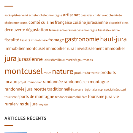
artisanat
accès pistes de ski
acheter chalet montagne
cascades
chalet avec cheminée
comté
cuisine française
cuisine jurassienne
chalet montcusel
dispositif pinel
découverte
dégustation
femmes amoureuses de la montagne
fiscaliste certifié
haut-jura
gastronomie
fiscalité
fromage
fiscalité immobilière
immobilier montcusel
immobilier rural
investissement immobilier
jura
jurassienne
loisirs familiaux
marchés gourmands
montcusel
nature
produits
mrics
produits du terroir
locaux
randonnée
randonnée en montagne
projet immobilier
randonnée jura
recette traditionnelle
saveurs régionales
scpi spécialisées
scpi
sports de montagne
tourisme jura
vie
tourisme
tendances immobilières
rurale
vins du jura
voyage
ARTICLES RÉCENTS