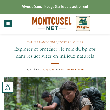
Passer
Vivre, découvrir et goûter le Jura autrement
au
contenu
NATURE
,
RANDONNÉE
,
SPORTS / LOISIRS
Explorer et protéger : le rôle du bpjeps
dans les activités en milieux naturels
PUBLIÉ LE
07/07/2025
PAR
MAXIME BERTHIER
07
Juil