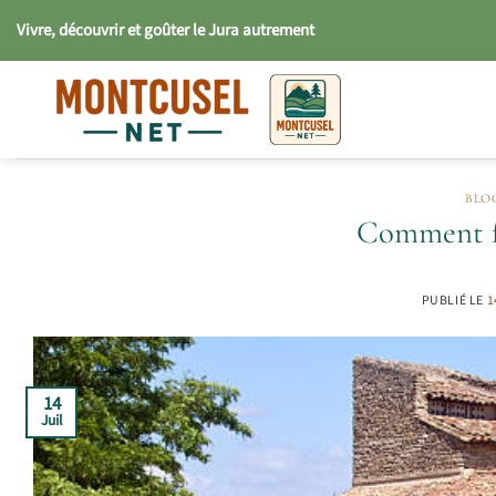
Passer
Vivre, découvrir et goûter le Jura autrement
au
contenu
BLO
Comment fo
PUBLIÉ LE
1
14
Juil