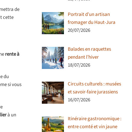
rmettra de
Portrait d’un artisan
t cette
fromager du Haut-Jura
20/07/2026
Balades en raquettes
une
rente à
pendant l’hiver
18/07/2026
ge du
Circuits culturels : musées
ême si vous
et savoir-faire jurassiens
16/07/2026
re
lier
à un
Itinéraire gastronomique :
entre comté et vin jaune