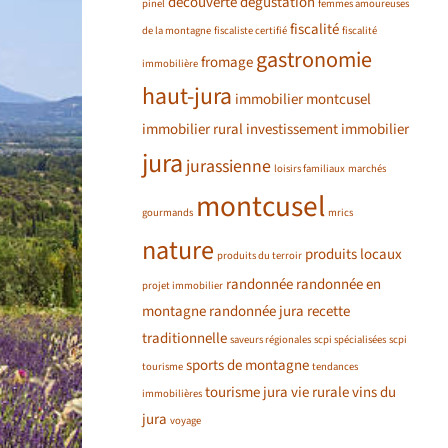
découverte
dégustation
pinel
femmes amoureuses
fiscalité
de la montagne
fiscaliste certifié
fiscalité
gastronomie
fromage
immobilière
haut-jura
immobilier montcusel
immobilier rural
investissement immobilier
jura
jurassienne
loisirs familiaux
marchés
montcusel
gourmands
mrics
nature
produits locaux
produits du terroir
randonnée
randonnée en
projet immobilier
montagne
randonnée jura
recette
traditionnelle
saveurs régionales
scpi spécialisées
scpi
sports de montagne
tourisme
tendances
tourisme jura
vie rurale
vins du
immobilières
jura
voyage