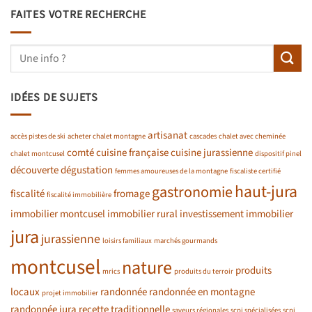
FAITES VOTRE RECHERCHE
IDÉES DE SUJETS
artisanat
accès pistes de ski
acheter chalet montagne
cascades
chalet avec cheminée
comté
cuisine française
cuisine jurassienne
chalet montcusel
dispositif pinel
découverte
dégustation
femmes amoureuses de la montagne
fiscaliste certifié
haut-jura
gastronomie
fiscalité
fromage
fiscalité immobilière
immobilier montcusel
immobilier rural
investissement immobilier
jura
jurassienne
loisirs familiaux
marchés gourmands
montcusel
nature
produits
mrics
produits du terroir
locaux
randonnée
randonnée en montagne
projet immobilier
randonnée jura
recette traditionnelle
saveurs régionales
scpi spécialisées
scpi