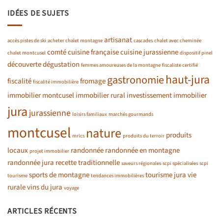
IDÉES DE SUJETS
artisanat
accès pistes de ski
acheter chalet montagne
cascades
chalet avec cheminée
comté
cuisine française
cuisine jurassienne
chalet montcusel
dispositif pinel
découverte
dégustation
femmes amoureuses de la montagne
fiscaliste certifié
haut-jura
gastronomie
fiscalité
fromage
fiscalité immobilière
immobilier montcusel
immobilier rural
investissement immobilier
jura
jurassienne
loisirs familiaux
marchés gourmands
montcusel
nature
produits
mrics
produits du terroir
locaux
randonnée
randonnée en montagne
projet immobilier
randonnée jura
recette traditionnelle
saveurs régionales
scpi spécialisées
scpi
sports de montagne
tourisme jura
vie
tourisme
tendances immobilières
rurale
vins du jura
voyage
ARTICLES RÉCENTS