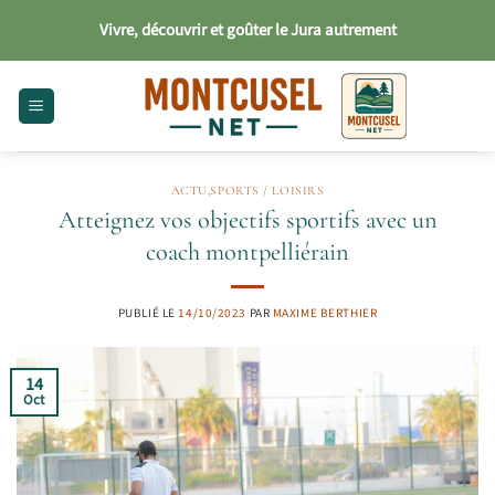
Passer
Vivre, découvrir et goûter le Jura autrement
au
contenu
ACTU
,
SPORTS / LOISIRS
Atteignez vos objectifs sportifs avec un
coach montpelliérain
PUBLIÉ LE
14/10/2023
PAR
MAXIME BERTHIER
14
Oct