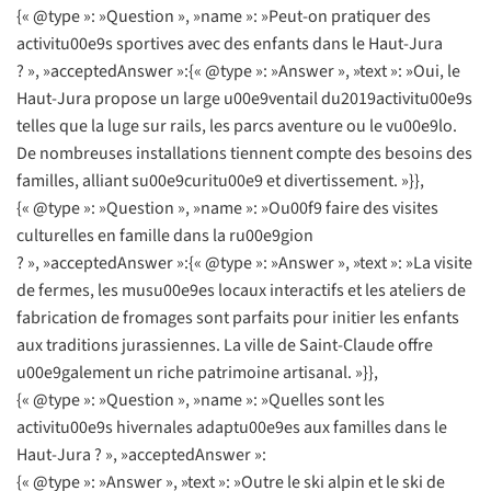
{« @type »: »Question », »name »: »Peut-on pratiquer des
activitu00e9s sportives avec des enfants dans le Haut-Jura
? », »acceptedAnswer »:{« @type »: »Answer », »text »: »Oui, le
Haut-Jura propose un large u00e9ventail du2019activitu00e9s
telles que la luge sur rails, les parcs aventure ou le vu00e9lo.
De nombreuses installations tiennent compte des besoins des
familles, alliant su00e9curitu00e9 et divertissement. »}},
{« @type »: »Question », »name »: »Ou00f9 faire des visites
culturelles en famille dans la ru00e9gion
? », »acceptedAnswer »:{« @type »: »Answer », »text »: »La visite
de fermes, les musu00e9es locaux interactifs et les ateliers de
fabrication de fromages sont parfaits pour initier les enfants
aux traditions jurassiennes. La ville de Saint-Claude offre
u00e9galement un riche patrimoine artisanal. »}},
{« @type »: »Question », »name »: »Quelles sont les
activitu00e9s hivernales adaptu00e9es aux familles dans le
Haut-Jura ? », »acceptedAnswer »:
{« @type »: »Answer », »text »: »Outre le ski alpin et le ski de