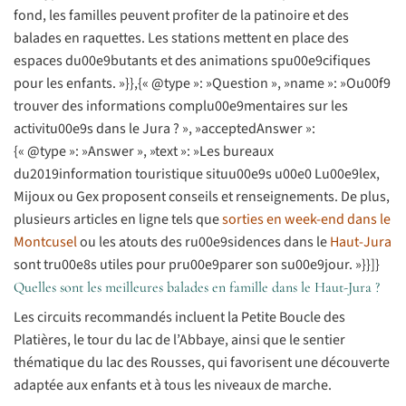
fond, les familles peuvent profiter de la patinoire et des
balades en raquettes. Les stations mettent en place des
espaces du00e9butants et des animations spu00e9cifiques
pour les enfants. »}},{« @type »: »Question », »name »: »Ou00f9
trouver des informations complu00e9mentaires sur les
activitu00e9s dans le Jura ? », »acceptedAnswer »:
{« @type »: »Answer », »text »: »Les bureaux
du2019information touristique situu00e9s u00e0 Lu00e9lex,
Mijoux ou Gex proposent conseils et renseignements. De plus,
plusieurs articles en ligne tels que
sorties en week-end dans le
Montcusel
ou les atouts des ru00e9sidences dans le
Haut-Jura
sont tru00e8s utiles pour pru00e9parer son su00e9jour. »}}]}
Quelles sont les meilleures balades en famille dans le Haut-Jura ?
Les circuits recommandés incluent la Petite Boucle des
Platières, le tour du lac de l’Abbaye, ainsi que le sentier
thématique du lac des Rousses, qui favorisent une découverte
adaptée aux enfants et à tous les niveaux de marche.