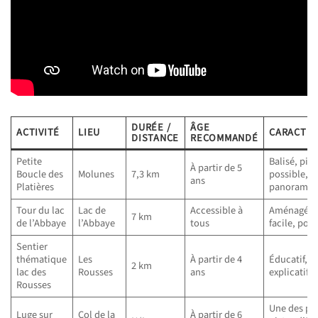
DURÉE /
ÂGE
ACTIVITÉ
LIEU
CARACTÉR
DISTANCE
RECOMMANDÉ
Petite
Balisé, piq
À partir de 5
Boucle des
Molunes
7,3 km
possible, v
ans
Platières
panoramiq
Tour du lac
Lac de
Accessible à
Aménagé, s
7 km
de l’Abbaye
l’Abbaye
tous
facile, poi
Sentier
thématique
Les
À partir de 4
Éducatif, 
2 km
lac des
Rousses
ans
explicatifs,
Rousses
Une des pl
Luge sur
Col de la
À partir de 6