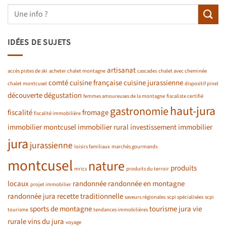
IDÉES DE SUJETS
artisanat
accès pistes de ski
acheter chalet montagne
cascades
chalet avec cheminée
comté
cuisine française
cuisine jurassienne
chalet montcusel
dispositif pinel
découverte
dégustation
femmes amoureuses de la montagne
fiscaliste certifié
haut-jura
gastronomie
fiscalité
fromage
fiscalité immobilière
immobilier montcusel
immobilier rural
investissement immobilier
jura
jurassienne
loisirs familiaux
marchés gourmands
montcusel
nature
produits
mrics
produits du terroir
locaux
randonnée
randonnée en montagne
projet immobilier
randonnée jura
recette traditionnelle
saveurs régionales
scpi spécialisées
scpi
sports de montagne
tourisme jura
vie
tourisme
tendances immobilières
rurale
vins du jura
voyage