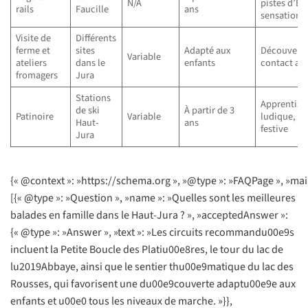
N/A
pistes d’Eu
rails
Faucille
ans
sensationn
Visite de
Différents
ferme et
sites
Adapté aux
Découverte
Variable
ateliers
dans le
enfants
contact av
fromagers
Jura
Stations
Apprentiss
de ski
À partir de 3
Patinoire
Variable
ludique, a
Haut-
ans
festive
Jura
{« @context »: »https://schema.org », »@type »: »FAQPage », »mai
[{« @type »: »Question », »name »: »Quelles sont les meilleures
balades en famille dans le Haut-Jura ? », »acceptedAnswer »:
{« @type »: »Answer », »text »: »Les circuits recommandu00e9s
incluent la Petite Boucle des Platiu00e8res, le tour du lac de
lu2019Abbaye, ainsi que le sentier thu00e9matique du lac des
Rousses, qui favorisent une du00e9couverte adaptu00e9e aux
enfants et u00e0 tous les niveaux de marche. »}},