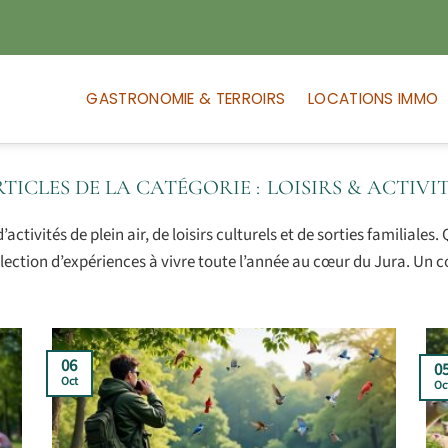
GASTRONOMIE & TERROIRS
LOCATIONS IMMO
LOISIRS & ACTIVI
activités de plein air, de loisirs culturels et de sorties familial
ection d’expériences à vivre toute l’année au cœur du Jura. Un co
06
0
Oct
Oc