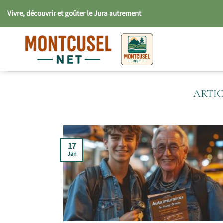
Passer
Vivre, découvrir et goûter le Jura autrement
au
contenu
17
Jan